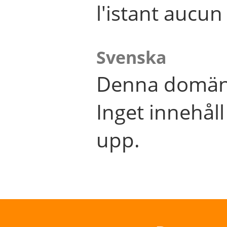
l'istant aucu
Svenska
Denna domän 
Inget innehål
upp.